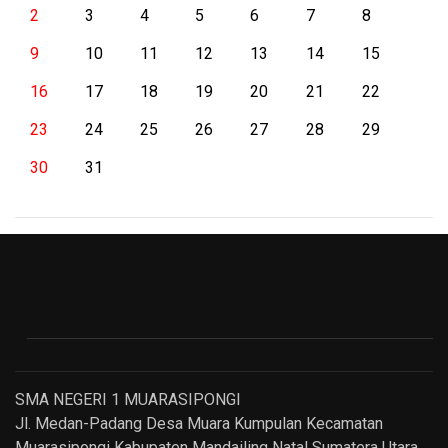
2
3
4
5
6
7
8
9
10
11
12
13
14
15
16
17
18
19
20
21
22
23
24
25
26
27
28
29
30
31
SMA NEGERI 1 MUARASIPONGI
Jl. Medan-Padang Desa Muara Kumpulan Kecamatan
Muarasipongi Kabupaten Mandailing Natal Sumatera Utara